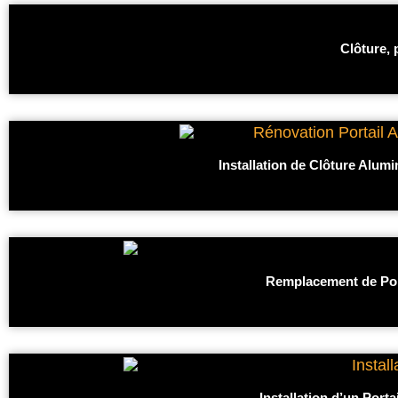
Clôture, 
Installation de Clôture Alumi
Remplacement de Port
Installation d’un Port