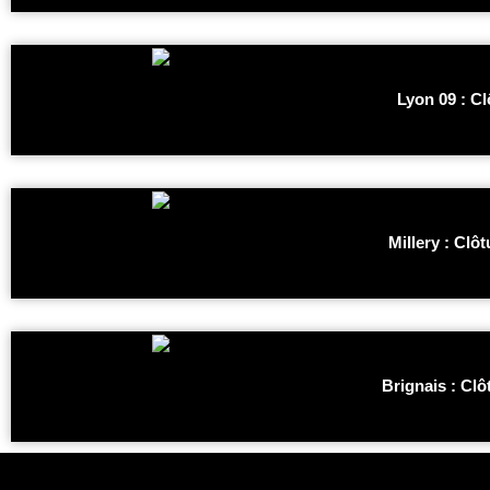
Lyon 09 : C
Millery : Cl
Brignais : Cl