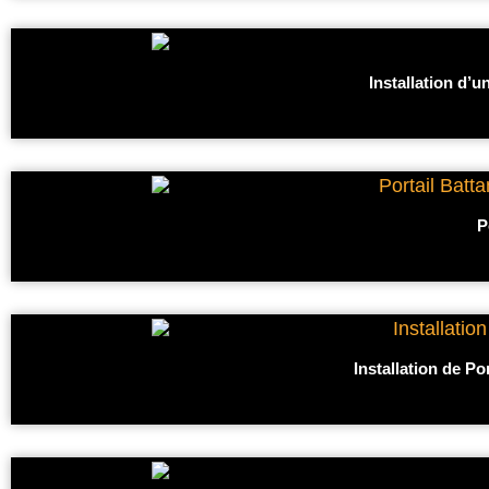
Installation d’u
P
Installation de Po