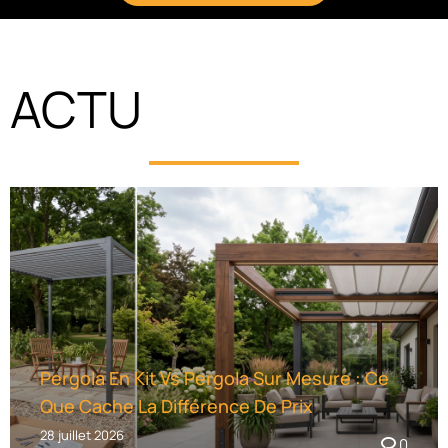
A
L
T
ACTU
E
R
N
A
T
I
V
E
:
Pergola En Kit Vs Pergola Sur Mesure : Ce
Que Cache La Différence De Prix
28 juillet 2026
0