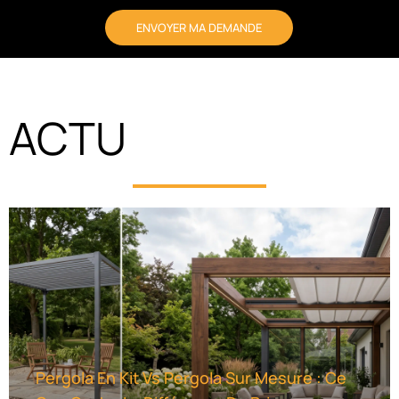
ENVOYER MA DEMANDE
A
L
T
ACTU
E
R
N
A
T
I
V
E
:
Pergola En Kit Vs Pergola Sur Mesure : Ce