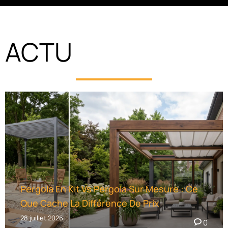
A
L
T
ACTU
E
R
N
A
T
I
V
E
:
Pergola En Kit Vs Pergola Sur Mesure : Ce
Que Cache La Différence De Prix
28 juillet 2026
0