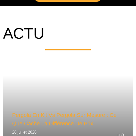
A
L
T
E
ACTU
R
N
A
T
I
V
E
:
Pergola En Kit Vs Pergola Sur Mesure : Ce
Que Cache La Différence De Prix
28 juillet 2026
0