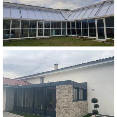
St Laurent d’Agny : Véranda chevron
avec portes fenêtres aluminium par
A2B Concept
La chapelle-sur-coise : Véranda
Toiture Plate par A2B Concept