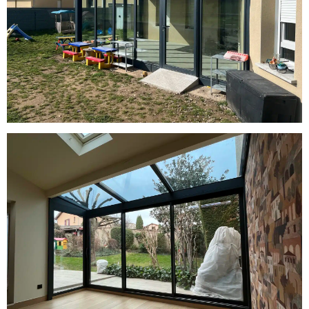
Concept
Charly : Véranda chevron en
aluminium avec verre anti-effraction
par A2B Concept