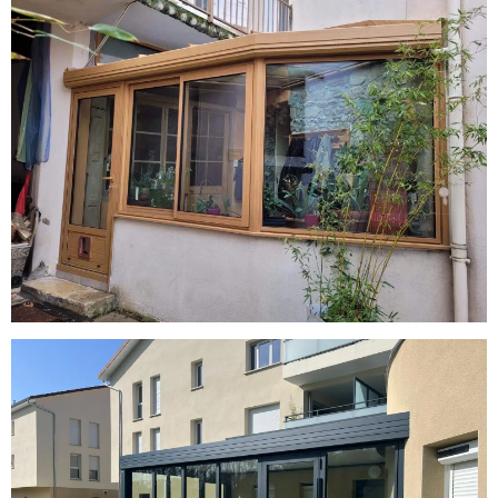
Millery : Intérieur/exterieur d’une
véranda chevron en aluminium par
A2B Concept
Chamagnieu : Véranda toiture plate
avec découpe cintrée par A2B