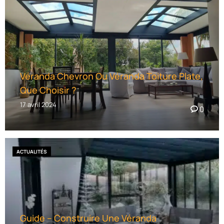
Véranda Chevron Ou Véranda Toiture Plate,
Que Choisir ?
17 avril 2024
0
ACTUALITÉS
Guide – Construire Une Véranda