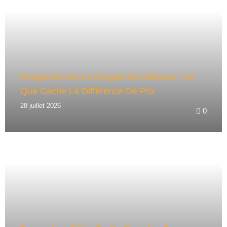
V
E
:
Pergola En Kit Vs Pergola Sur Mesure : Ce
Que Cache La Différence De Prix
28 juillet 2026
0