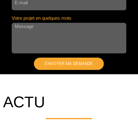
Votre projet en quelques mots
ENVOYER MA DEMANDE
A
L
T
E
ACTU
R
N
A
T
I