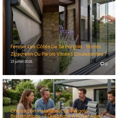
Fermer Les Côtés De Sa Pergola : Stores
Zipscreen Ou Parois Vitrées Coulissantes ?
23 juillet 2026
0
Choisir Son Installateur De Pergola
Bioclimatique : 7 Questions À Poser Avant