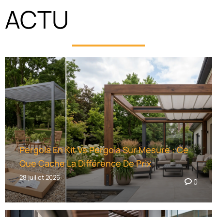
ACTU
E
R
N
A
T
I
V
E
:
Pergola En Kit Vs Pergola Sur Mesure : Ce
Que Cache La Différence De Prix
28 juillet 2026
0