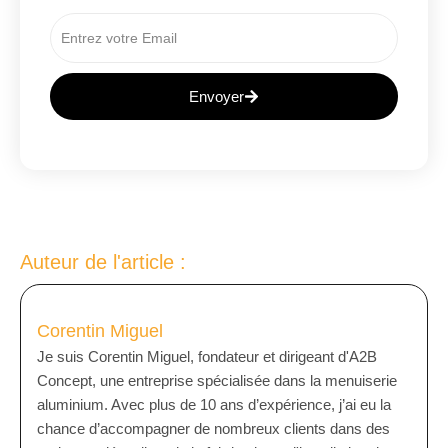
Envoyer
A
L
T
E
R
N
Auteur de l'article :
A
T
I
Corentin Miguel
V
Je suis Corentin Miguel, fondateur et dirigeant d'A2B
E
Concept, une entreprise spécialisée dans la menuiserie
:
aluminium. Avec plus de 10 ans d’expérience, j’ai eu la
chance d’accompagner de nombreux clients dans des