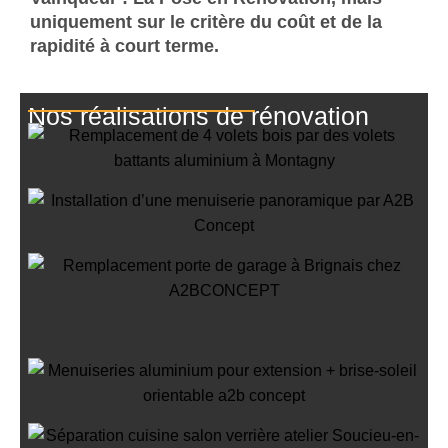
uniquement sur le critère du coût et de la
rapidité à court terme.
Nos réalisations de rénovation
Remplacement de 4 volets bois par
des volets battants aluminium à
Montagny
Installation d’une menuiserie
panoramique
Remplacement d’une porte de
garage et fenêtre à Brignais
Rénovation de menuiseries
aluminium à Millery
Menuiseries aluminium à
Poleymieux-au-Mont-d’Or
Installation de Verrière d’Intérieur
Noir Mat à Soucieu-en-Jarrest