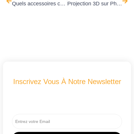
Quels accessoires choisir pour votre pergola bioclimatique ?
Projection 3D sur Photo : Voyez Votre Future Pergola ou Véranda Avant les Travaux
Inscrivez Vous À Notre Newsletter
Recevez Les Dernières Nouveautés A2B
Concept