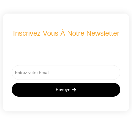
Inscrivez Vous À Notre Newsletter
Recevez Les Dernières Nouveautés A2B
Concept
Envoyer
A
L
T
E
R