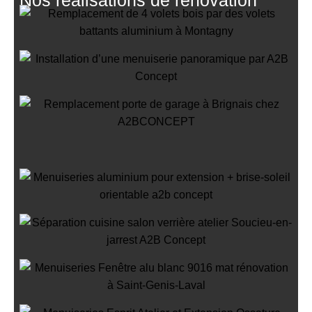
Remplacement de 4 volets bois par
des volets battants aluminium à
Montagny
Installation d’une menuiserie
panoramique
Remplacement d’une porte de
garage et fenêtre à Brignais
Rénovation de menuiseries
aluminium à Millery
Menuiseries aluminium à
Poleymieux-au-Mont-d’Or
Installation de Verrière d’Intérieur
Noir Mat à Soucieu-en-Jarrest
Rénovation de Menuiseries : Porte-
Fenêtre et Fenêtre avec Ferrage
Invisible à Saint-Genis-Laval
Menuiseries Esprit Atelier et