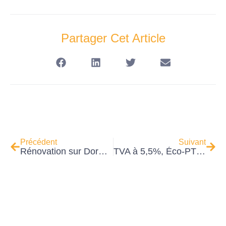
Partager Cet Article
Précédent
Suivant
Rénovation sur Dormant Existant ou Dépose Totale : Le Guide Ultime pour Faire le Bon Choix
TVA à 5,5%, Éco-PTZ, CEE : Le Guide des Aides Cumulables