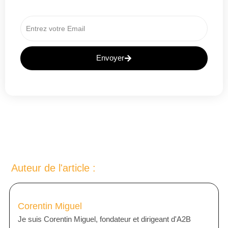
Envoyer
A
L
T
E
R
N
A
T
Auteur de l'article :
I
V
E
Corentin Miguel
:
Je suis Corentin Miguel, fondateur et dirigeant d'A2B