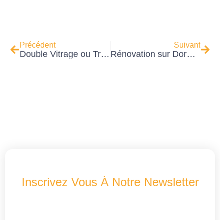
Précédent
Suivant
Double Vitrage ou Triple Vitrage pour vos Fenêtres Alu/PVC : Le Guide Complet pour Choisir à Lyon
Rénovation sur Dormant Existant ou Dépose Totale : Le Guide Ultime pour Faire le Bon Choix
Inscrivez Vous À Notre Newsletter
Recevez Les Dernières Nouveautés A2B
Concept