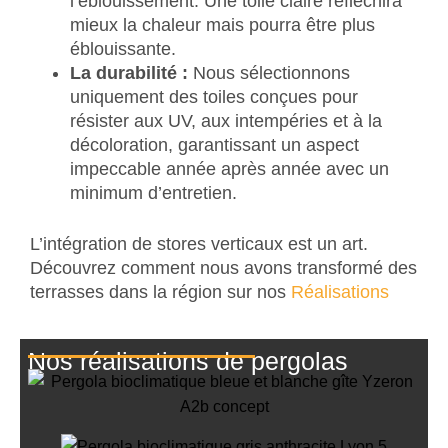
l’éblouissement. Une toile claire réfléchira
mieux la chaleur mais pourra être plus
éblouissante.
La durabilité :
Nous sélectionnons
uniquement des toiles conçues pour
résister aux UV, aux intempéries et à la
décoloration, garantissant un aspect
impeccable année après année avec un
minimum d’entretien.
L’intégration de stores verticaux est un art.
Découvrez comment nous avons transformé des
terrasses dans la région sur nos
Réalisations
Nos réalisations de pergolas
Installation de Pergola
Bioclimatique pour un Gîte à Yzeron
Installation de Pergola
Bioclimatique avec Stores Zip à