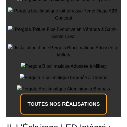
Lyon 5
Installation de Pergola
Bioclimatique en Toiture-Terrasse à
Lyon 5
Pergola Toiture Fixe Évolutive en
Véranda
Installation d’une Pergola
Bioclimatique Adossée à Millery
Pergola Bioclimatique Adossée à
Millery
Pergola Bioclimatique Équipée à
Thurins
Pergola Bioclimatique Aluminium à
Brignais
TOUTES NOS RÉALISATIONS