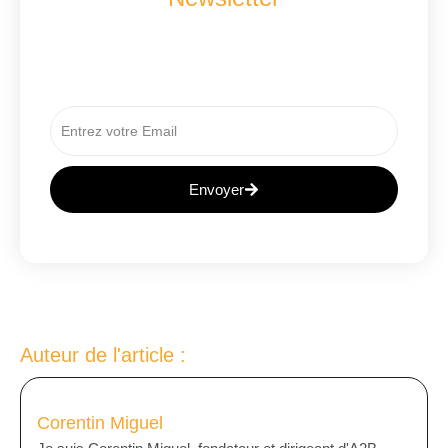
Recevez Les Dernières Nouveautés A2B
Concept
Envoyer
A
L
T
E
R
N
Auteur de l'article :
A
T
I
Corentin Miguel
V