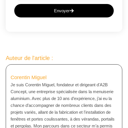
Envoyer
A
L
T
E
R
N
Auteur de l'article :
A
T
I
Corentin Miguel
V
Je suis Corentin Miguel, fondateur et dirigeant d'A2B
E
Concept, une entreprise spécialisée dans la menuiserie
:
aluminium. Avec plus de 10 ans d’expérience, j’ai eu la
chance d’accompagner de nombreux clients dans des
projets variés, allant de la fabrication et l'installation de
fenêtres et portes coulissantes, à des vérandas, portails
et pergolas. Mon parcours dans ce secteur m’a permis