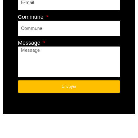
Commune
Message
Envoyer
A
L
T
E
R
N