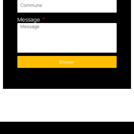
Message
Envoyer
A
L
T
E
R
N
A
T
I