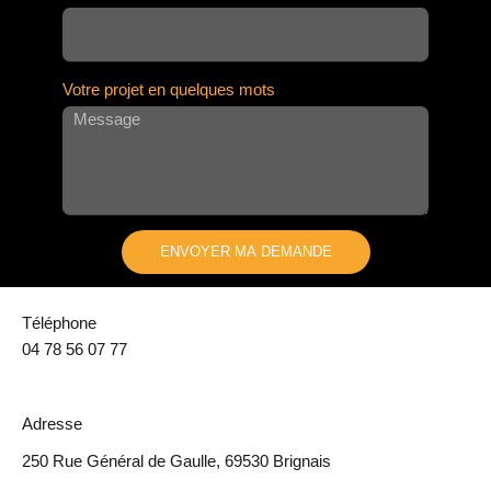
Votre projet en quelques mots
ENVOYER MA DEMANDE
A
L
Téléphone
T
04 78 56 07 77
E
R
N
Adresse
A
250 Rue Général de Gaulle, 69530 Brignais
T