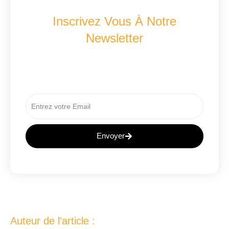
Inscrivez Vous À Notre
Newsletter
Recevez Les Dernières Nouveautés A2B
Concept
Envoyer
A
L
T
E
R
N
Auteur de l'article :
A