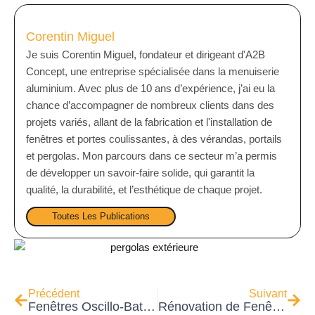
T
I
Corentin Miguel
V
Je suis Corentin Miguel, fondateur et dirigeant d'A2B
E
Concept, une entreprise spécialisée dans la menuiserie
:
aluminium. Avec plus de 10 ans d’expérience, j’ai eu la
chance d’accompagner de nombreux clients dans des
projets variés, allant de la fabrication et l'installation de
fenêtres et portes coulissantes, à des vérandas, portails
et pergolas. Mon parcours dans ce secteur m’a permis
de développer un savoir-faire solide, qui garantit la
qualité, la durabilité, et l’esthétique de chaque projet.
Toutes Les Publications
Précédent
Suivant
Fenêtres Oscillo-Battantes Sur Mesure à Lyon : Fonctionnalité et Esthétique
Rénovation de Fenêtres à Feyzin : Un Nouveau Souffle pour Votre Habitat