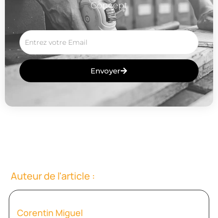
Concept
Envoyer
A
L
T
E
R
N
A
T
Auteur de l'article :
I
V
E
Corentin Miguel
: