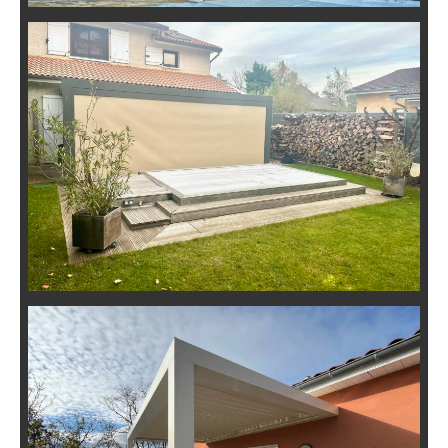
Installation de Pergola
Bioclimatique avec Stores Zip à
Lyon 5
Installation de Pergola
Bioclimatique en Toiture-
Terrasse à Lyon 5