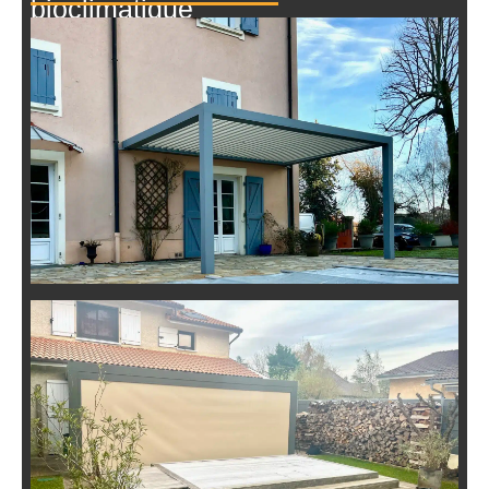
bioclimatique
Installation de Pergola
Bioclimatique pour un Gîte à Yzeron
Installation de Pergola
Bioclimatique avec Stores Zip à
Lyon 5