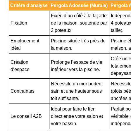
Critère d’analyse
Pergola Adossée (Murale)
Pergola A
Fixée d’un côté à la façade
Indépenda
Fixation
de la maison, soutenue par
4 poteaux
2 poteaux.
taille).
Emplacement
Piscine située très près de
Piscine é
idéal
la maison.
maison, a
Crée un e
Création
Prolonge l’espace de vie
totalement
d’espace
intérieur vers la piscine.
dépaysan
Nécessite un mur porteur
Nécessite
Contraintes
sain et une hauteur sous
(plots bé
toit suffisante.
ancrées a
Idéal pour faire le lien
Parfait po
Le conseil A2B
direct entre votre salon et
véritable
votre bassin.
indépenda