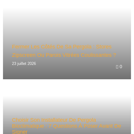
Fermer Les Côtés De Sa Pergola : Stores
Zipscreen Ou Parois Vitrées Coulissantes ?
23 juillet 2026
0
Choisir Son Installateur De Pergola
Bioclimatique : 7 Questions À Poser Avant De
Signer