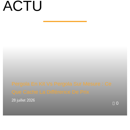
E
ACTU
R
N
A
T
I
V
E
:
Pergola En Kit Vs Pergola Sur Mesure : Ce
Que Cache La Différence De Prix
28 juillet 2026
0