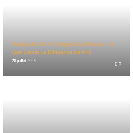
V
E
:
Pergola En Kit Vs Pergola Sur Mesure : Ce
Que Cache La Différence De Prix
28 juillet 2026
0