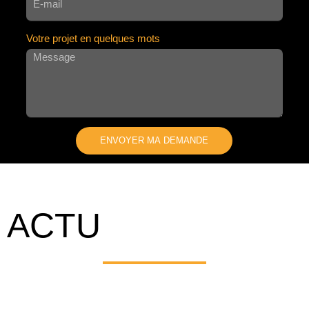
Votre projet en quelques mots
ENVOYER MA DEMANDE
A
L
T
E
ACTU
R
N
A
T
I