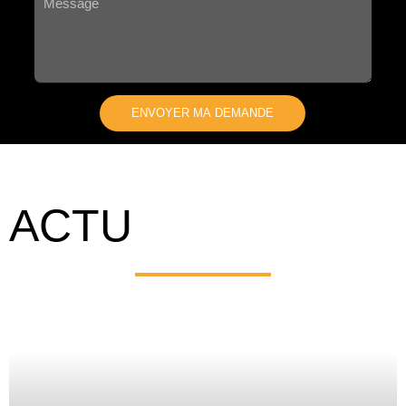
ENVOYER MA DEMANDE
A
L
T
E
ACTU
R
N
A
T
I
V
E
: