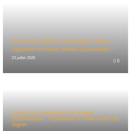
Fermer Les Côtés De Sa Pergola : Stores
Zipscreen Ou Parois Vitrées Coulissantes ?
23 juillet 2026
0
Choisir Son Installateur De Pergola
Bioclimatique : 7 Questions À Poser Avant De
Signer