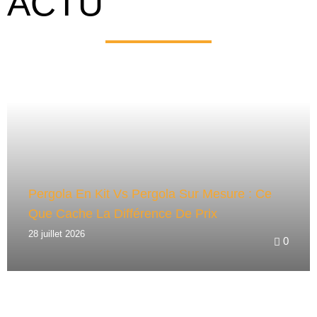
ACTU
R
N
A
T
I
V
E
:
Pergola En Kit Vs Pergola Sur Mesure : Ce
Que Cache La Différence De Prix
28 juillet 2026
0