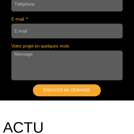
E-mail
Votre projet en quelques mots
ENVOYER MA DEMANDE
A
L
T
E
ACTU
R