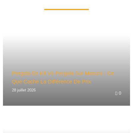
N
A
T
I
V
E
:
Pergola En Kit Vs Pergola Sur Mesure : Ce
Que Cache La Différence De Prix
28 juillet 2026
0