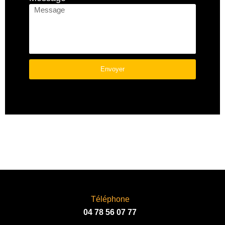
Envoyer
A
L
T
E
R
N
A
T
I
V
Téléphone
E
04 78 56 07 77
: