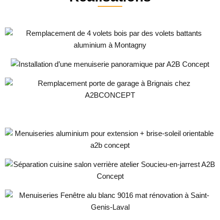
Remplacement de 4 volets bois par des
volets battants aluminium à Montagny
Installation d’une menuiserie
panoramique
Remplacement d’une porte de garage et
fenêtre à Brignais
Rénovation de menuiseries aluminium
à Millery
Menuiseries aluminium à Poleymieux-
au-Mont-d’Or
Installation de Verrière d’Intérieur Noir
Mat à Soucieu-en-Jarrest
Rénovation de Menuiseries : Porte-
Fenêtre et Fenêtre avec Ferrage
Invisible à Saint-Genis-Laval
Menuiseries Esprit Atelier et Extension