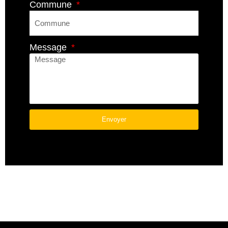
Commune
Message
Envoyer
A
L
T
E
R
N
A
T