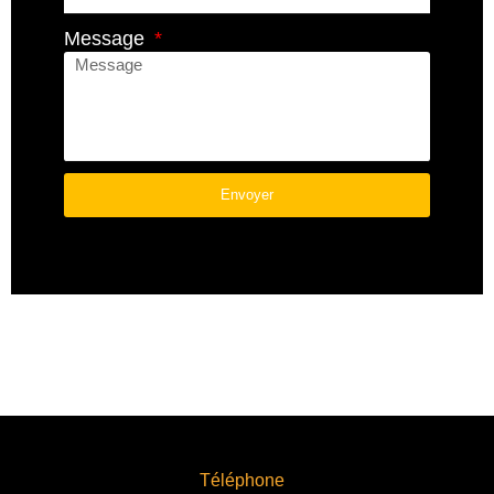
Message
Envoyer
A
L
T
E
R
N
A
T
I
V
Téléphone