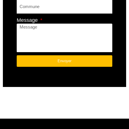
Message
Envoyer
A
L
T
E
R
N
A
T
I