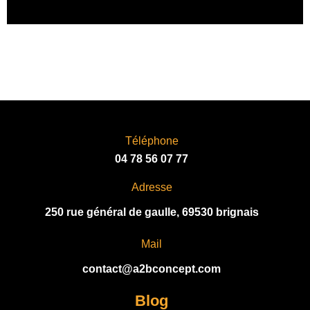
L
T
E
R
N
A
T
I
V
Téléphone
E
04 78 56 07 77
:
Adresse
250 rue général de gaulle, 69530 brignais
Mail
contact@a2bconcept.com
Blog