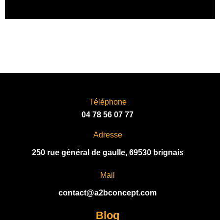
L
T
E
R
N
A
T
I
V
Téléphone
E
04 78 56 07 77
:
Adresse
250 rue général de gaulle, 69530 brignais
Mail
contact@a2bconcept.com
Blog